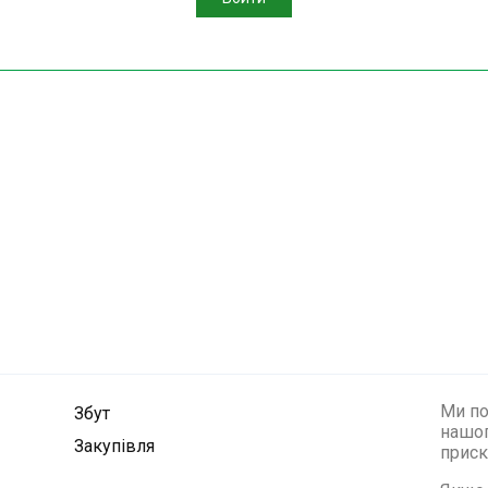
Ми по
Збут
нашог
Закупівля
приск