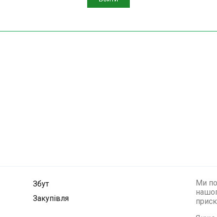
Ми по
Збут
нашог
Закупівля
приск