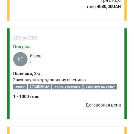
Грн с НДС
тонн
4080,00UAH
22 Июл 2026
Покупка
Игорь
ИГ
-
Пшеница, 2кл
Закуповуємо продовольчу пшеницю
зерно
$ ПШЕНИЦА
купим зерновые
закупаем пшеницу
закупка пшеницы
договоримся!
1 - 1000 тонн
Договорная цена