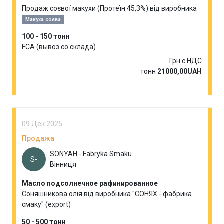
Продаж соєвої макухи (Протеїн 45,3%) від виробника
Макуха соєва
100 - 150 тонн
FCA (вывоз со склада)
Грн с НДС
тонн
21000,00UAH
09 Дек 2025
Продажа
SONYAH - Fabryka Smaku
S-
Вінниця
Масло подсолнечное рафинированное
Соняшникова олія від виробника "СОНЯХ - фабрика
смаку" (export)
50 - 500 тонн