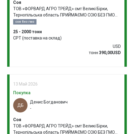
Соя
ТОВ «ФОРВАРД АГРО ТРЕЙД» смт Великі Бірки,
Тернопільська область ПРИЙМАЄМО СОЮ БЕЗ ГМО
НА ВИРОБНИЦТВО
соя без гмо
25 - 2000 тонн
CPT (поставка на склад)
USD
тонн
390,00USD
13 Май 2026
Покупка
Денис Богданович
ДБ
-
Соя
ТОВ «ФОРВАРД АГРО ТРЕЙД» смт Великі Бірки,
Тернопільська область ПРИЙМАЄМО СОЮ БЕЗ ГМО