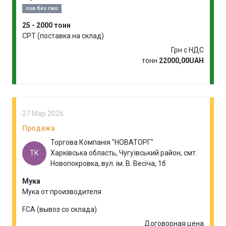
НА ВИРОБНИЦТВО
соя без гмо
25 - 2000 тонн
CPT (поставка на склад)
Грн с НДС
тонн
22000,00UAH
27 Мар 2026
Продажа
Торгова Компанія "НОВАТОРГ"
ТК
Харківська область, Чугуївський район, смт.
Новопокровка, вул. ім. В. Весіча, 1б
Мука
Мука от производителя
FCA (вывоз со склада)
Договорная цена