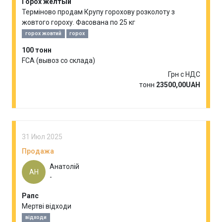
Горох желтый
Терміново продам Крупу горохову розколоту з
жовтого гороху. Фасована по 25 кг
горох жовтий
горох
100 тонн
FCA (вывоз со склада)
Грн с НДС
тонн
23500,00UAH
31 Июл 2025
Продажа
Анатолій
АН
-
Рапс
Мертві відходи
відходи