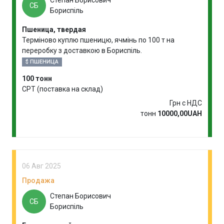
Степан Борисович
СБ
Бориспіль
Пшеница, твердая
Терміново куплю пшеницю, ячмінь по 100 т на
переробку з доставкою в Бориспіль.
$ ПШЕНИЦА
100 тонн
CPT (поставка на склад)
Грн с НДС
тонн
10000,00UAH
06 Авг 2025
Продажа
Степан Борисович
СБ
Бориспіль