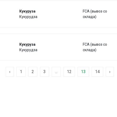
Кукуруза
FCA (вывоз со
Кукурудза
склада)
Кукуруза
FCA (вывоз со
Кукурудза
склада)
‹
1
2
3
...
12
13
14
›