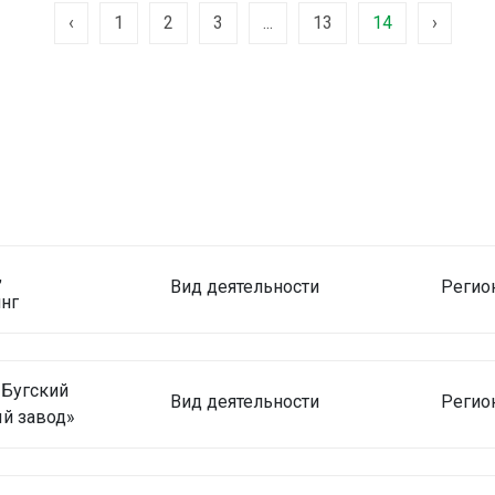
‹
1
2
3
...
13
14
›
,
Вид деятельности
Регио
нг
-Бугский
Вид деятельности
Регио
й завод»