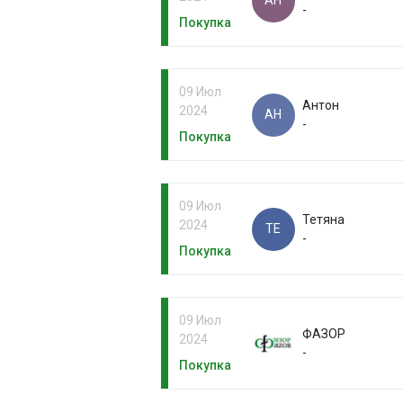
АН
-
Покупка
09 Июл
Антон
2024
АН
-
Покупка
09 Июл
Тетяна
2024
ТЕ
-
Покупка
09 Июл
ФАЗОР
2024
-
Покупка