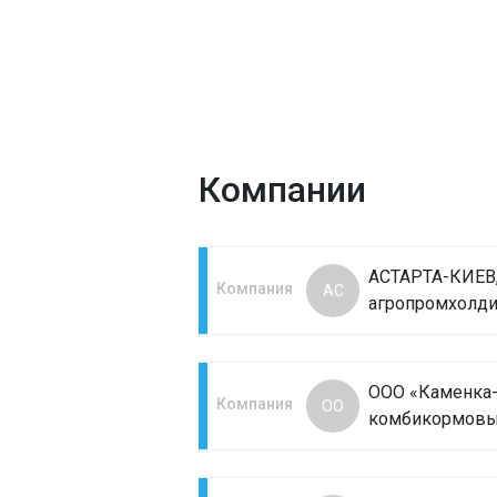
Компании
АСТАРТА-КИЕВ
Компания
АС
агропромхолди
ООО «Каменка
Компания
ОО
комбикормовы