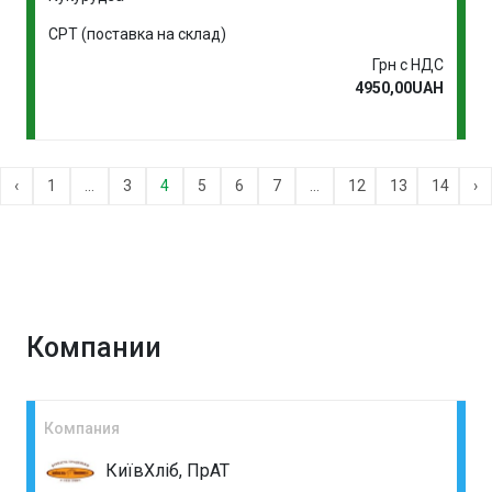
CPT (поставка на склад)
Грн с НДС
4950,00UAH
‹
1
...
3
4
5
6
7
...
12
13
14
›
Компании
Компания
КиївХліб, ПрАТ