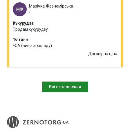
Марічка Жезномірська
МЖ
-
Кукурудза
Продам кукурудзу
16 тонн
FCA (вивіз зі складу)
Договірна ціна
Всі оголошення