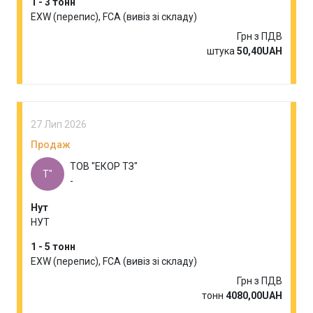
1 - 3 тонн
EXW (перепис), FCA (вивіз зі складу)
Грн з ПДВ
штука
50,40UAH
27 Лип 2026
Продаж
ТОВ "ЕКОР ТЗ"
Т"
-
Нут
НУТ
1 - 5 тонн
EXW (перепис), FCA (вивіз зі складу)
Грн з ПДВ
тонн
4080,00UAH