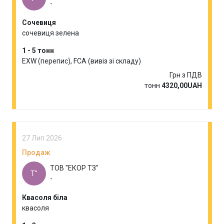
-
Сочевиця
сочевиця зелена
1 - 5 тонн
EXW (перепис), FCA (вивіз зі складу)
Грн з ПДВ
тонн
4320,00UAH
27 Лип 2026
Продаж
ТОВ "ЕКОР ТЗ"
Т"
-
Квасоля біла
квасоля