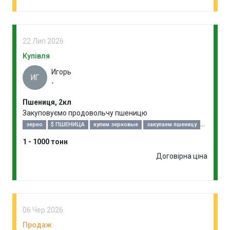
22 Лип 2026
Купівля
Игорь
ИГ
-
Пшениця, 2кл
Закуповуємо продовольчу пшеницю
зерно
$ ПШЕНИЦА
купим зерновые
закупаем пшеницу
закупка пшеницы
договоримся!
1 - 1000 тонн
Договірна ціна
06 Чер 2026
Продаж