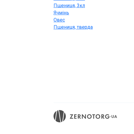
Пшениця, 3кл
Ячмінь
Овес
Пшениця, тверда