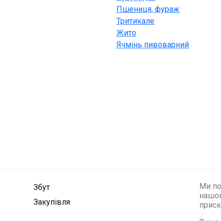
Пшениця, фураж
Тритикале
Жито
Ячмінь пивоварний
Ми по
Збут
нашог
Закупівля
приск