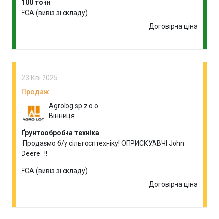
100 тонн
FCA (вивіз зі складу)
Договірна ціна
23 Кві 2025
Продаж
Agrolog sp.z o.o
Вінниця
Ґрунтообробна техніка
!Продаємо б/у сільгосптехніку! ОПРИСКУАВЧІ John
Deere !!
FCA (вивіз зі складу)
Договірна ціна