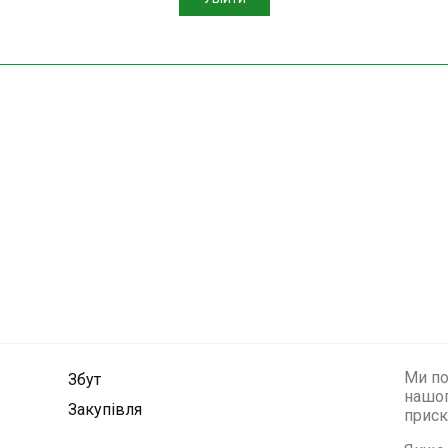
Ми по
Збут
нашог
Закупівля
приск