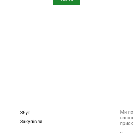
Ми по
Збут
нашог
Закупівля
приск