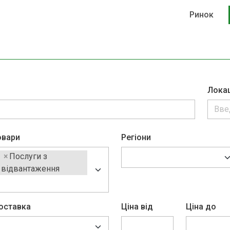
Ринок
Лока
овари
Регіони
×
Послуги з 
відвантаження
оставка
Ціна від
Ціна до