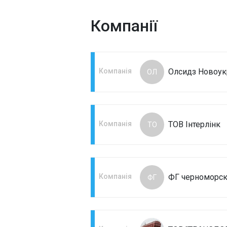
Компанії
Компанія
Олсидз Новоук
ОЛ
Компанія
ТОВ Інтерлінк
ТО
Компанія
ФГ черноморс
ФГ