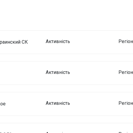
Активність
Регіо
раинский СК
Активність
Регіо
Активність
Регіо
кое