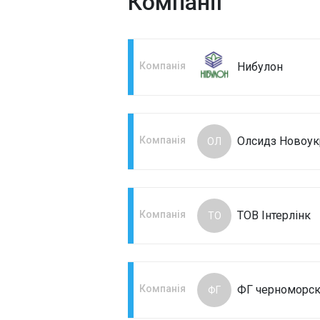
Компанії
Компанія
Нибулон
Компанія
Олсидз Новоук
ОЛ
Компанія
ТОВ Інтерлінк
ТО
Компанія
ФГ черноморс
ФГ