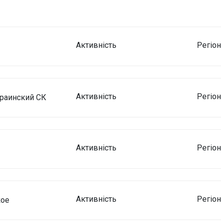
Активність
Регіо
Активність
Регіо
раинский СК
Активність
Регіо
Активність
Регіо
кое