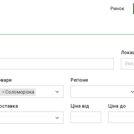
Ринок
Лока
овари
Регіони
×
Соломорізка
оставка
Ціна від
Ціна до