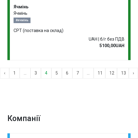
Ячмінь
Ячмінь
#ячмінь
CPT (поставка на склад)
UAH | б/г без ПДВ
5100,00UAH
‹
1
...
3
4
5
6
7
...
11
12
13
›
Компанії