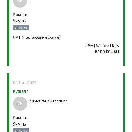
ХИ
-
Ячмінь
Ячмінь
#ячмінь
CPT (поставка на склад)
UAH | б/г без ПДВ
5100,00UAH
09 Лип 2024
Купівля
химия-спецтехника
ХИ
-
Ячмінь
Ячмінь
#ячмінь