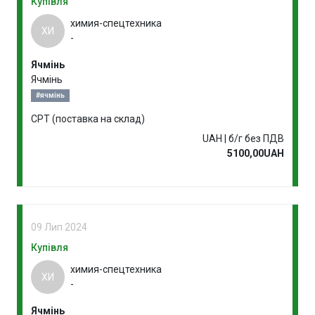
Купівля
химия-спецтехника
ХИ
-
Ячмінь
Ячмінь
#ячмінь
CPT (поставка на склад)
UAH | б/г без ПДВ
5100,00UAH
09 Лип 2024
Купівля
химия-спецтехника
ХИ
-
Ячмінь