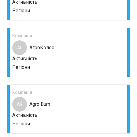
Активність
Регіони
Компанія
АгроКолос
АГ
Активність
Регіони
Компанія
Agro Bum
AG
Активність
Регіони