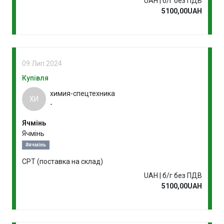
UAH | б/г без ПДВ
5100,00UAH
09 Лип 2024
Купівля
химия-спецтехника
ХИ
-
Ячмінь
Ячмінь
#ячмінь
CPT (поставка на склад)
UAH | б/г без ПДВ
5100,00UAH