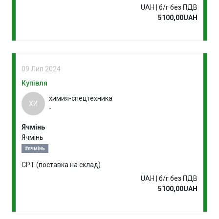
UAH | б/г без ПДВ
5100,00UAH
09 Лип 2024
Купівля
химия-спецтехника
ХИ
-
Ячмінь
Ячмінь
#ячмінь
CPT (поставка на склад)
UAH | б/г без ПДВ
5100,00UAH