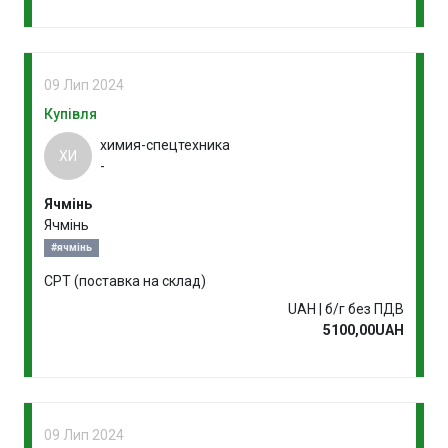
09 Лип 2024
Купівля
химия-спецтехника
ХИ
-
Ячмінь
Ячмінь
#ячмінь
CPT (поставка на склад)
UAH | б/г без ПДВ
5100,00UAH
09 Лип 2024