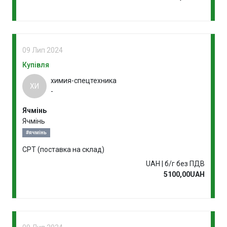
09 Лип 2024
Купівля
химия-спецтехника
ХИ
-
Ячмінь
Ячмінь
#ячмінь
CPT (поставка на склад)
UAH | б/г без ПДВ
5100,00UAH