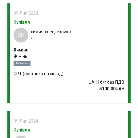
09 Лип 2024
Купівля
химия-спецтехника
ХИ
-
Ячмінь
Ячмінь
#ячмінь
CPT (поставка на склад)
UAH | б/г без ПДВ
5100,00UAH
09 Лип 2024
Купівля