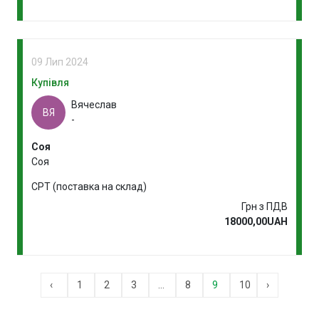
09 Лип 2024
Купівля
Вячеслав
ВЯ
-
Соя
Соя
CPT (поставка на склад)
Грн з ПДВ
18000,00UAH
‹
1
2
3
...
8
9
10
›