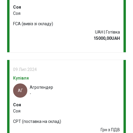
Соя
Соя
FCA (вивіз зі складу)
UAH | Готівка
15000,00UAH
09 Лип 2024
Купівля
Агротендер
АГ
-
Соя
Соя
CPT (поставка на склад)
Грн з ПДВ