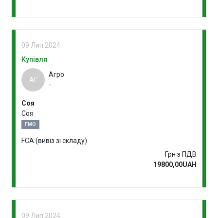
09 Лип 2024
Купівля
Агро
АГ
-
Соя
Соя
ГМО
FCA (вивіз зі складу)
Грн з ПДВ
19800,00UAH
09 Лип 2024