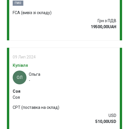
ГМО
FCA (вивіз зі складу)
Грн з ПДВ
19500,00UAH
09 Лип 2024
Купівля
Ольга
ОЛ
-
Соя
Соя
CPT (поставка на склад)
USD
510,00USD