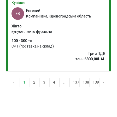
Купівля
Евгений
ЕВ
Компаніївка, Кіровоградська область
Жито
купуємо жито фуражне
100 - 300 тонн
CPT (поставка на склад)
Грн з ПДВ
тонн
6800,00UAH
‹
1
2
3
4
...
137
138
139
›