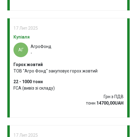
17 Лип 2025
Купівля
АгроФонд
АГ
-
Горох жовтий
ТОВ "Агро Фонд" закуповує горох жовтий
22 - 1000 тонн
FCA (вивіз зі складу)
Грн з ПДВ
тонн
14700,00UAH
17 Лип 2025