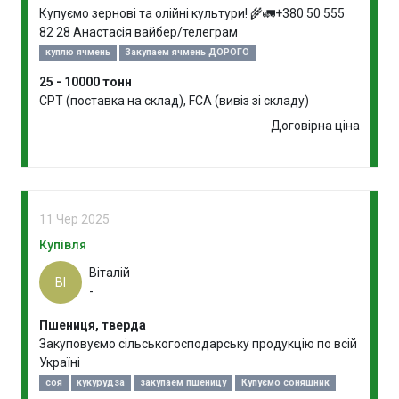
Купуємо зернові та олійні культури! 🌾🚛+380 50 555
82 28 Анастасія вайбер/телеграм
куплю ячмень
Закупаем ячмень ДОРОГО
25 - 10000 тонн
CPT (поставка на склад), FCA (вивіз зі складу)
Договірна ціна
11 Чер 2025
Купівля
Віталій
ВІ
-
Пшениця, тверда
Закуповуємо сільськогосподарську продукцію по всій
Україні
соя
кукурудза
закупаем пшеницу
Купуємо соняшник