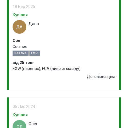
18 Бер 2025
Купівля
Дана
ДА
-
Соя
Соя гмо
Без гмо
ГМО
від 25 тонн
EXW (перепис), FCA (вивіз зі складу)
Договірна ціна
05 Лис 2024
Купівля
Олег
ОЛ