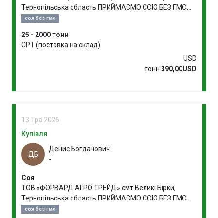
Тернопільська область ПРИЙМАЄМО СОЮ БЕЗ ГМО
НА ВИРОБНИЦТВО
соя без гмо
25 - 2000 тонн
CPT (поставка на склад)
USD
тонн
390,00USD
13 Тра 2026
Купівля
Денис Богданович
ДБ
-
Соя
ТОВ «ФОРВАРД АГРО ТРЕЙД» смт Великі Бірки,
Тернопільська область ПРИЙМАЄМО СОЮ БЕЗ ГМО
НА ВИРОБНИЦТВО
соя без гмо