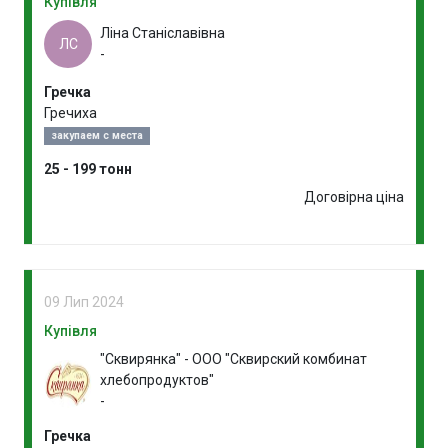
Купівля
Ліна Станіславівна
ЛС
-
Гречка
Гречиха
закупаем с места
25 - 199 тонн
Договірна ціна
09 Лип 2024
Купівля
"Сквирянка" - ООО "Сквирский комбинат
хлебопродуктов"
-
Гречка