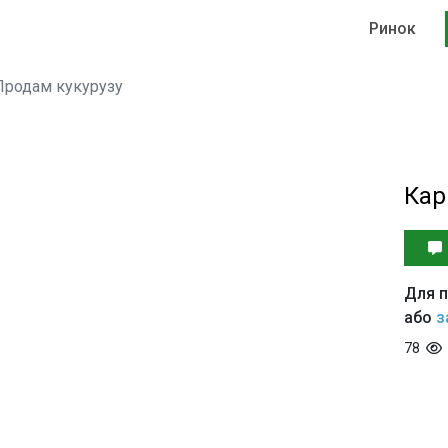
Ринок
Продам кукурузу
Кар
Для п
або
з
78