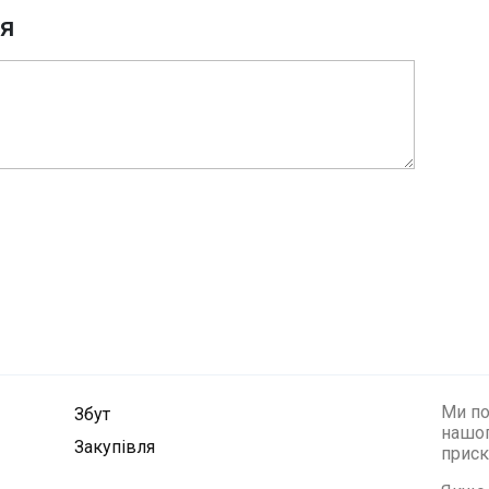
ня
Ми по
Збут
нашог
Закупівля
приск