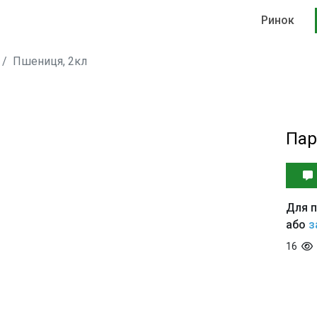
Ринок
Пшениця, 2кл
Пар
Для п
або
з
16