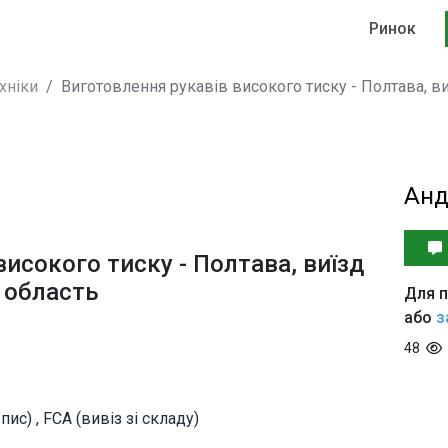
Ринок
хніки
Виготовлення рукавів високого тиску - Полтава, в
Анд
исокого тиску - Полтава, виїзд
 область
Для п
або
з
48
ис) , FCA (вивіз зі складу)