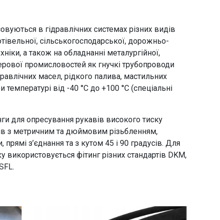
совуються в гідравлічних системах різних видів
готівельної, сільськогосподарської, дорожньо-
ехніки, а також на обладнанні металургійної,
ерової промисловостей як гнучкі трубопроводи
гідравлічних масел, рідкого палива, мастильних
 температурі від -40 °С до +100 °С (спеціальні
нги для опресування рукавів високого тиску
тів з метричним та дюймовим різьбленням,
 прямі з’єднання та з кутом 45 і 90 градусів. Для
у використовується фітинг різних стандартів DKM,
SFL.