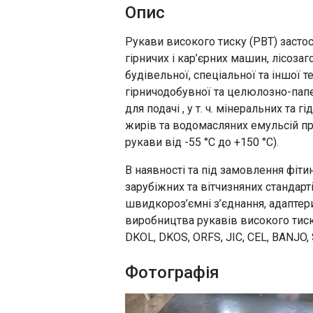
Опис
Рукави високого тиску (РВТ) засто
гірничих і кар’єрних машин, лісоза
будівельної, спеціальної та іншої т
гірничодобувної та целюлозно-пап
для подачі , у т. ч. мінеральних та 
жирів та водомасляних емульсій при
рукави від -55 °С до +150 °С).
В наявності та під замовлення фіти
зарубіжних та вітчизняних стандар
швидкороз’ємні з’єднання, адаптери,
виробництва рукавів високого тиск
DKOL, DKOS, ORFS, JIC, CEL, BANJO, 
Фотографія