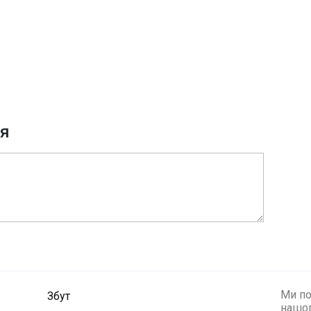
ня
Ми по
Збут
нашог