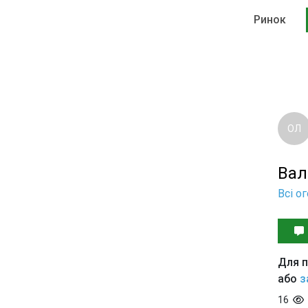
Ринок
ОЛ
Вал
Всі о
Для п
або
з
16