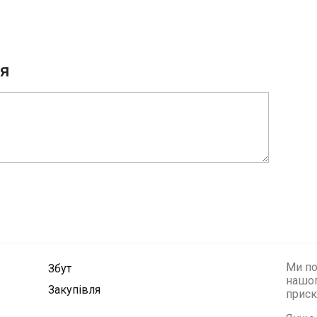
ня
Ми по
Збут
нашог
Закупівля
приск