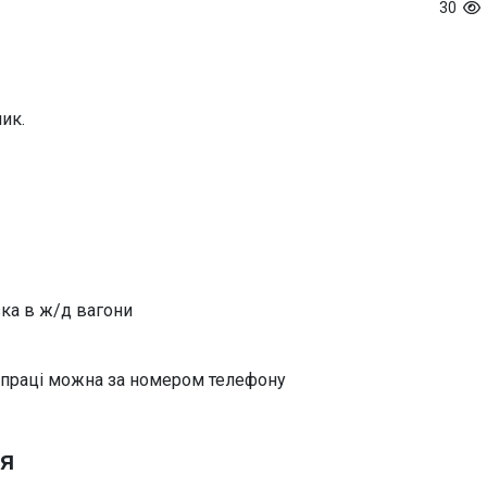
30
ик.
ка в ж/д вагони
впраці можна за номером телефону
ня