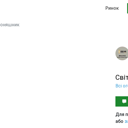
Ринок
Соняшник
Сві
Всі о
Для п
або
з