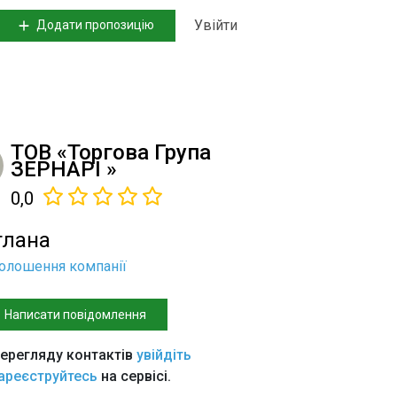
Увійти
Додати пропозицію
ТОВ «Торгова Група
ЗЕРНАРІ »
0,0
тлана
голошення компанії
Написати повідомлення
ерегляду контактів
увійдіть
ареєструйтесь
на сервісі.