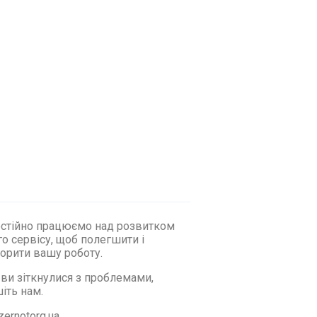
стійно працюємо над розвитком
о сервісу, щоб полегшити і
орити вашу роботу.
ви зіткнулися з проблемами,
іть нам.
zernotorg.ua