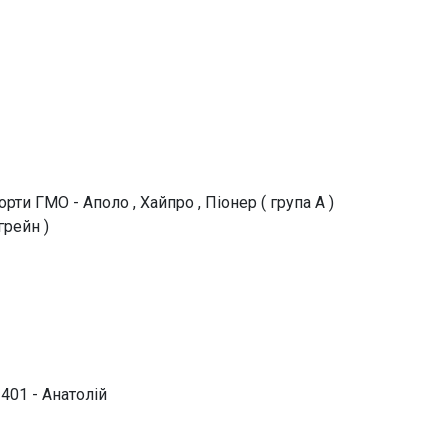
орти ГМО - Аполо , Хайпро , Піонер ( група А )
грейн )
401 - Анатолій