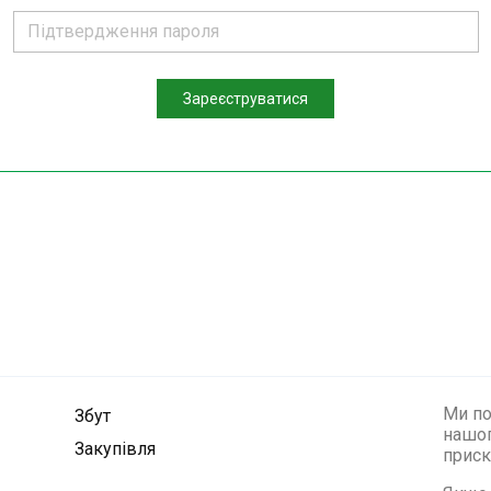
Зареєструватися
Ми по
Збут
нашог
Закупівля
приск