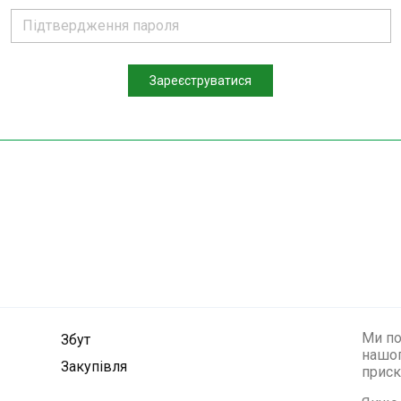
Зареєструватися
Ми по
Збут
нашог
Закупівля
приск