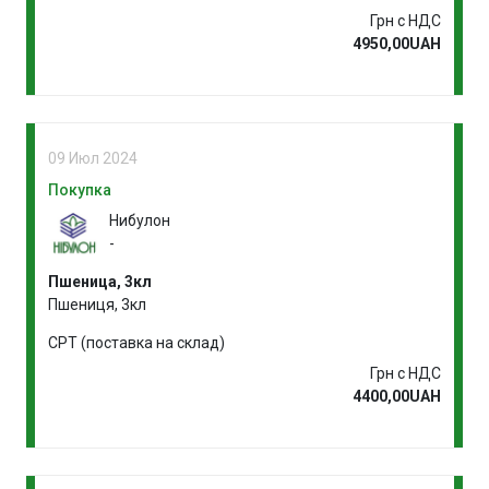
Грн с НДС
4950,00UAH
09 Июл 2024
Покупка
Нибулон
-
Пшеница, 3кл
Пшениця, 3кл
CPT (поставка на склад)
Грн с НДС
4400,00UAH