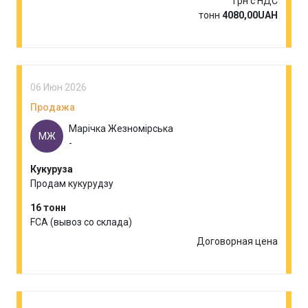
Грн с НДС
тонн
4080,00UAH
06 Июн 2026
Продажа
Марічка Жезномірська
МЖ
-
Кукуруза
Продам кукурудзу
16 тонн
FCA (вывоз со склада)
Договорная цена