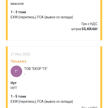
квасоля
1 - 3 тонн
EXW (перепись), FCA (вывоз со склада)
Грн с НДС
штука
50,40UAH
27 Июл 2026
Продажа
ТОВ "ЕКОР ТЗ"
Т"
-
Нут
НУТ
1 - 5 тонн
EXW (перепись), FCA (вывоз со склада)