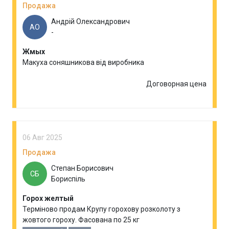
Продажа
Андрій Олександрович
АО
-
Жмых
Макуха соняшникова від виробника
Договорная цена
06 Авг 2025
Продажа
Степан Борисович
СБ
Бориспіль
Горох желтый
Терміново продам Крупу горохову розколоту з
жовтого гороху. Фасована по 25 кг