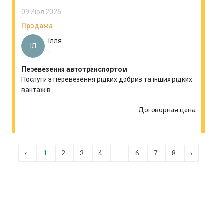
09 Июл 2025
Продажа
Ілля
ІЛ
-
Перевезення автотранспортом
Послуги з перевезення рідких добрив та інших рідких
вантажів
Договорная цена
‹
1
2
3
4
...
6
7
8
›