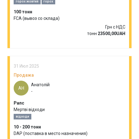
горох жовтий
горох
100 тонн
FCA (вывоз со склада)
Грн с НДС
тонн
23500,00UAH
31 Июл 2025
Продажа
Анатолій
АН
-
Рапс
Мертві відходи
відходи
10 - 200 тонн
DAP (поставка в место назначения)