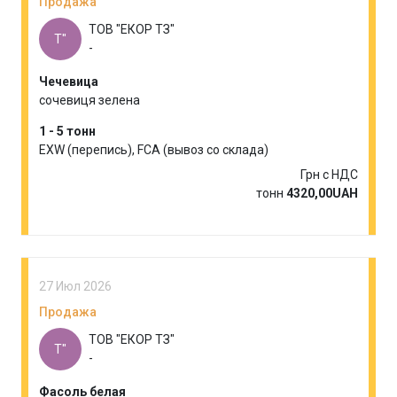
Продажа
ТОВ "ЕКОР ТЗ"
Т"
-
Чечевица
сочевиця зелена
1 - 5 тонн
EXW (перепись), FCA (вывоз со склада)
Грн с НДС
тонн
4320,00UAH
27 Июл 2026
Продажа
ТОВ "ЕКОР ТЗ"
Т"
-
Фасоль белая