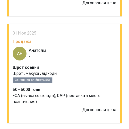
Договорная цена
31 Июл 2025
Продажа
Анатолій
АН
-
Шрот соевий
Шрот , макуха , відходи
Соняшник олійність 50+
50 - 5000 тонн
FCA (вывоз со склада), DAP (поставка в место
назначения)
Договорная цена