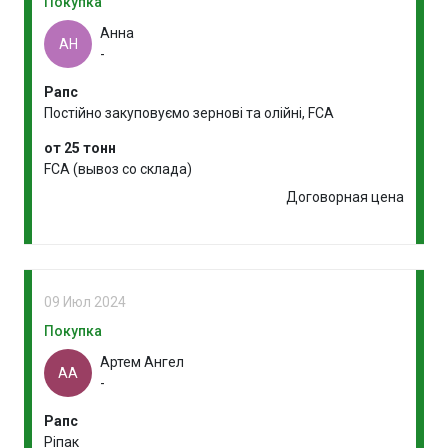
Покупка
Анна
АН
-
Рапс
Постійно закуповуємо зернові та олійні, FCA
от 25 тонн
FCA (вывоз со склада)
Договорная цена
09 Июл 2024
Покупка
Артем Ангел
АА
-
Рапс
Ріпак