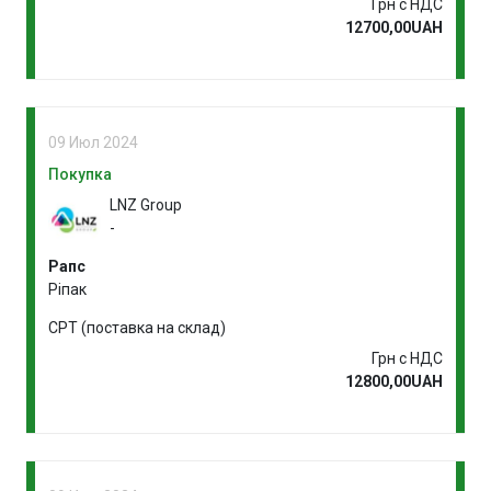
Грн с НДС
12700,00UAH
09 Июл 2024
Покупка
LNZ Group
-
Рапс
Ріпак
CPT (поставка на склад)
Грн с НДС
12800,00UAH