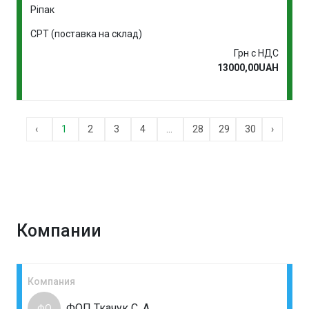
Ріпак
CPT (поставка на склад)
Грн с НДС
13000,00UAH
‹
1
2
3
4
...
28
29
30
›
Компании
Компания
ФОП Ткачук С. А.
ФО