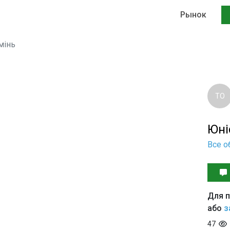
Рынок
мінь
ТО
Юні
Все о
Для п
або
з
47