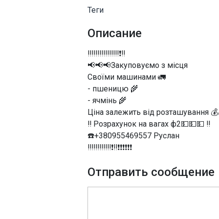
Теги
Описание
‼️‼️‼️‼️‼️‼️‼️‼️❗‼️
📢📢📢Закуповуємо з місця
Своїми машинами 🚛
- пшеницю 🌾
- ячмінь 🌾
Ціна залежить від розташування 💰
‼️ Розрахунок на вагах ф2💵💵💵 ‼️
☎️+380955469557 Руслан
‼️‼️‼️‼️‼️‼️❗‼️❗❗❗❗❗❗
Отправить сообщение