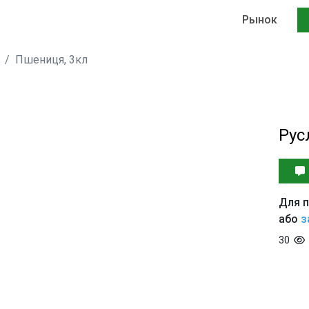
Рынок
Пшениця, 3кл
Рус
Для п
або
з
30