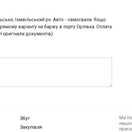
ьське, Ізмаїльський рн. Авто - самосвали. Якщо
ямому варіанту на баржу в порту Орлівка. Оплата
 оригінали документів)
Ми по
Збут
нашог
Закупівля
приск