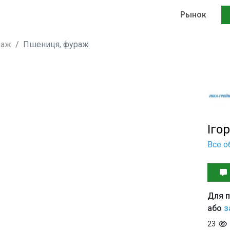
Рынок
раж
Пшениця, фураж
Іго
Все о
Для п
або
з
23