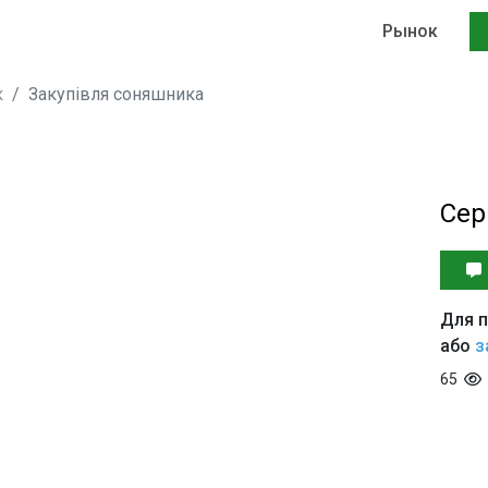
Рынок
к
Закупівля соняшника
Сер
Для п
або
з
65