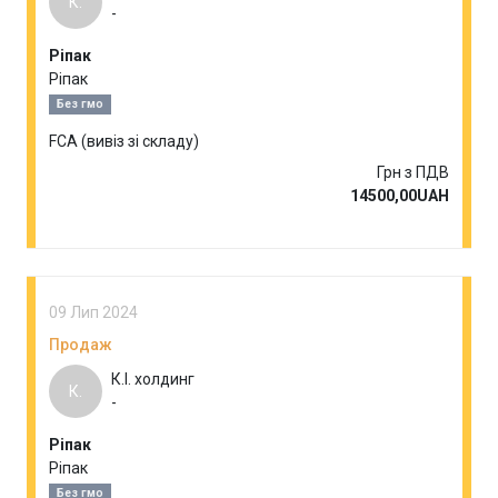
К.
-
Ріпак
Ріпак
Без гмо
FCA (вивіз зі складу)
Грн з ПДВ
14500,00UAH
09 Лип 2024
Продаж
К.І. холдинг
К.
-
Ріпак
Ріпак
Без гмо