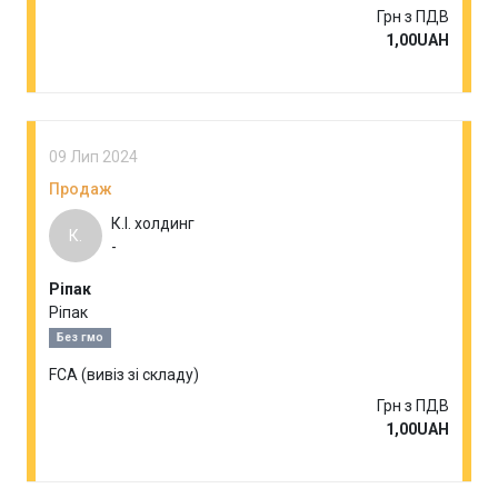
Грн з ПДВ
1,00UAH
09 Лип 2024
Продаж
К.І. холдинг
К.
-
Ріпак
Ріпак
Без гмо
FCA (вивіз зі складу)
Грн з ПДВ
1,00UAH