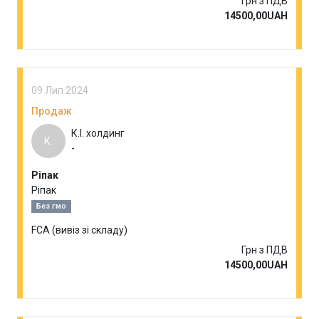
Грн з ПДВ
14500,00UAH
09 Лип 2024
Продаж
К.І. холдинг
К.
-
Ріпак
Ріпак
Без гмо
FCA (вивіз зі складу)
Грн з ПДВ
14500,00UAH