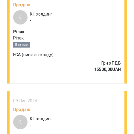
Продаж
К.І. холдинг
К.
-
Ріпак
Ріпак
Без гмо
FCA (вивіз зі складу)
Грн з ПДВ
15500,00UAH
09 Лип 2024
Продаж
К.І. холдинг
К.
-