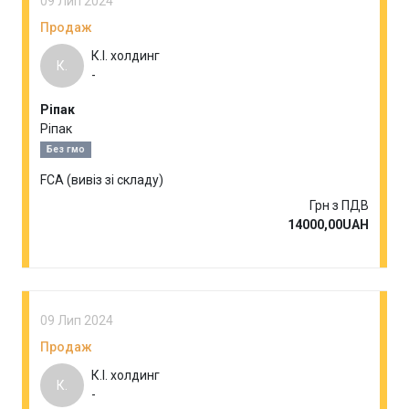
09 Лип 2024
Продаж
К.І. холдинг
К.
-
Ріпак
Ріпак
Без гмо
FCA (вивіз зі складу)
Грн з ПДВ
14000,00UAH
09 Лип 2024
Продаж
К.І. холдинг
К.
-