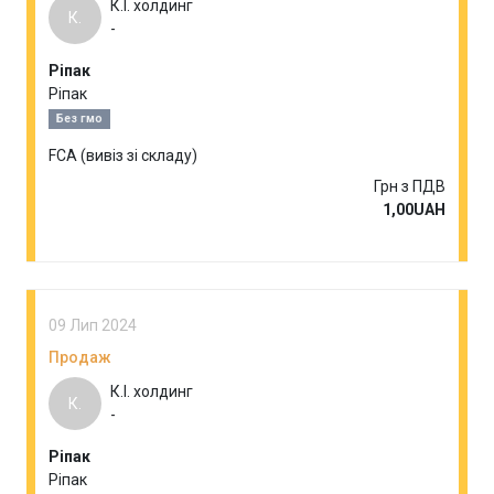
К.І. холдинг
К.
-
Ріпак
Ріпак
Без гмо
FCA (вивіз зі складу)
Грн з ПДВ
1,00UAH
09 Лип 2024
Продаж
К.І. холдинг
К.
-
Ріпак
Ріпак