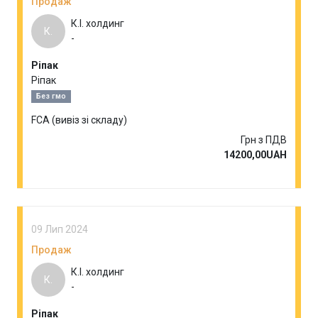
Продаж
К.І. холдинг
К.
-
Ріпак
Ріпак
Без гмо
FCA (вивіз зі складу)
Грн з ПДВ
14200,00UAH
09 Лип 2024
Продаж
К.І. холдинг
К.
-
Ріпак