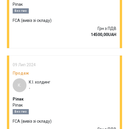
Ріпак
Без гмо
FCA (вивіз зі складу)
Грн з ПДВ
14500,00UAH
09 Лип 2024
Продаж
К.І. холдинг
К.
-
Ріпак
Ріпак
Без гмо
FCA (вивіз зі складу)