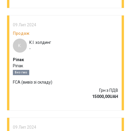
09 Лип 2024
Продаж
К.І. холдинг
К.
-
Ріпак
Ріпак
Без гмо
FCA (вивіз зі складу)
Грн з ПДВ
15000,00UAH
09 Лип 2024