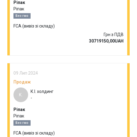
Ріпак
Ріпак
Без гмо
FCA (вивіз зі складу)
Грн з ПДВ
30719150,00UAH
09 Лип 2024
Продаж
К.І. холдинг
К.
-
Ріпак
Ріпак
Без гмо
FCA (вивіз зі складу)