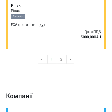
Ріпак
Ріпак
Без гмо
FCA (вивіз зі складу)
Грн з ПДВ
15000,00UAH
‹
1
2
›
Компанії