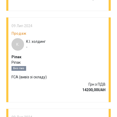
09 Лип 2024
Продаж
К.І. холдинг
К.
-
Ріпак
Ріпак
Без гмо
FCA (вивіз зі складу)
Грн з ПДВ
14200,00UAH