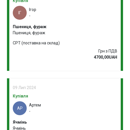
Купівля
Ігор
ІГ
-
Пшениця, фураж
Пшениця, фураж
CPT (поставка на склад)
Грн з ПДВ
4700,00UAH
09 Лип 2024
Купівля
Артем
АР
-
Ячмінь
Ячмінь