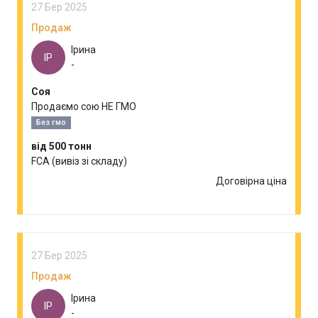
27 Бер 2025
Продаж
Ірина
ІР
-
Соя
Продаємо сою НЕ ГМО
Без гмо
від 500 тонн
FCA (вивіз зі складу)
Договірна ціна
27 Бер 2025
Продаж
Ірина
ІР
-