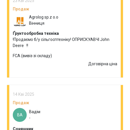
23 Кві 2025
Продаж
Agrolog sp.z o.o
Вінниця
Ґрунтообробна техніка
!Продаємо б/у сільгосптехніку! ОПРИСКУАВЧІ John
Deere !!
FCA (вивіз зі складу)
Договірна ціна
14 Кві 2025
Продаж
Вадім
ВА
-
Соняшник