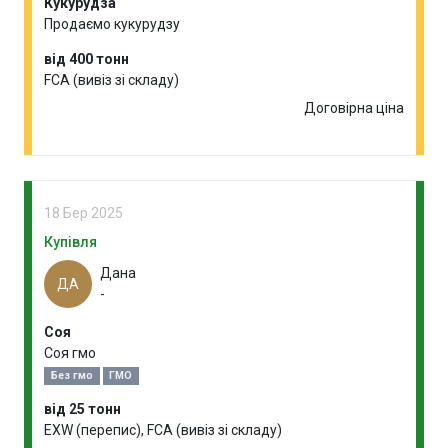
Кукурудза
Продаємо кукурудзу
від 400 тонн
FCA (вивіз зі складу)
Договірна ціна
18 Бер 2025
Купівля
Дана
ДА
-
Соя
Соя гмо
Без гмо
ГМО
від 25 тонн
EXW (перепис), FCA (вивіз зі складу)