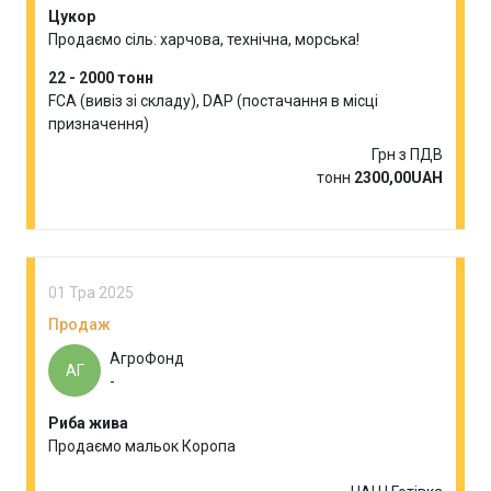
Цукор
Продаємо сіль: харчова, технічна, морська!
22 - 2000 тонн
FCA (вивіз зі складу), DAP (постачання в місці
призначення)
Грн з ПДВ
тонн
2300,00UAH
01 Тра 2025
Продаж
АгроФонд
АГ
-
Риба жива
Продаємо мальок Коропа