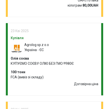
UAH | Готівка
кілограм
80,00UAH
23 Кві 2025
Купівля
Agrolog sp.z o.o
Україна - ЄС
Олія соєва
КУПУЄМО СОЄВУ ОЛІЮ БЕЗ ГМО !!!980Є
100 тонн
FCA (вивіз зі складу)
Договірна ціна