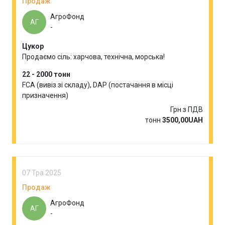
Продаж
АгроФонд
АГ
-
Цукор
Продаємо сіль: харчова, технічна, морська!
22 - 2000 тонн
FCA (вивіз зі складу), DAP (постачання в місці
призначення)
Грн з ПДВ
тонн
3500,00UAH
07 Тра 2025
Продаж
АгроФонд
АГ
-