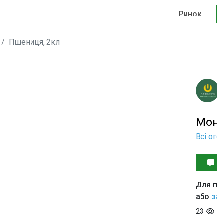
Ринок
Пшениця, 2кл
Мон
Всі о
Для п
або
з
23