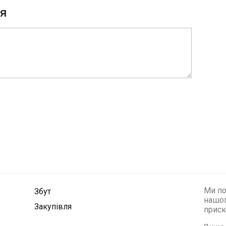
ня
Ми по
Збут
нашог
Закупівля
приск