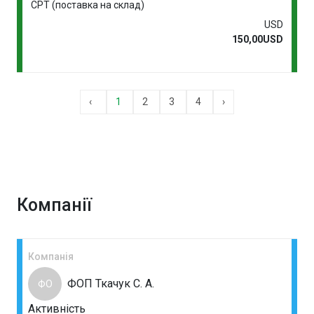
CPT (поставка на склад)
USD
150,00USD
‹
1
2
3
4
›
Компанії
Компанія
ФОП Ткачук С. А.
ФО
Активність