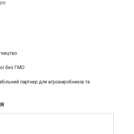
сті
тництво
ої без ГМО
ільний партнер для агровиробників та
ня