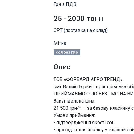
Грн з ПДВ
25 - 2000 тонн
CPT (поставка на склад)
Мітка
соя без гмо
Опис
ТОВ «ФОРВАРД АГРО ТРЕЙД»
смт Великі Бірки, Тернопільська об
ПРИЙМАЄМО СОЮ БЕЗ ГМО НА В
Закупівельна ціна:
21 500 грн/т — за базову класичну 
Умови приймання:
• підтвердження якості сої
• проходження аналізу у власній ла