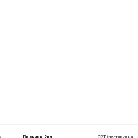
н
Пшеница, 2кл
CPT (поставка на