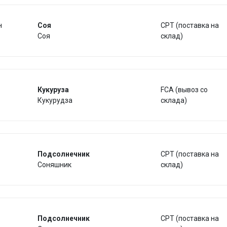
н
Соя
CPT (поставка на
Соя
склад)
Кукуруза
FCA (вывоз со
Кукурудза
склада)
Подсолнечник
CPT (поставка на
Соняшник
склад)
Подсолнечник
CPT (поставка на