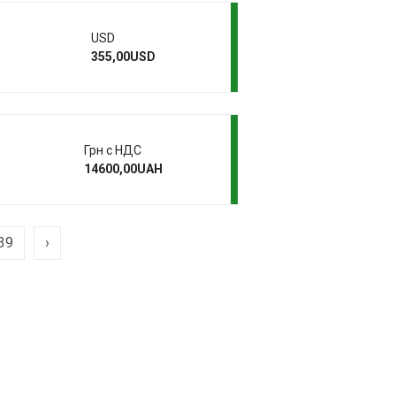
USD
355,00USD
Грн с НДС
14600,00UAH
39
›