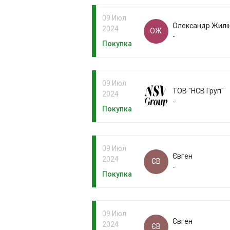
09 Июл
Олександр Жилі
2024
ОЖ
-
Покупка
09 Июл
ТОВ "НСВ Груп"
2024
-
Покупка
09 Июл
Євген
2024
ЄВ
-
Покупка
09 Июл
Євген
2024
ЄВ