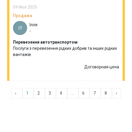
09 Июл 2025
Продажа
Ілля
ІЛ
-
Перевезення автотранспортом
Послуги з перевезення рідких добрив та інших рідких
вантажів
Договорная цена
‹
1
2
3
4
...
6
7
8
›