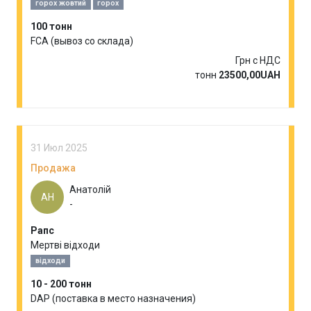
горох жовтий
горох
100 тонн
FCA (вывоз со склада)
Грн с НДС
тонн
23500,00UAH
31 Июл 2025
Продажа
Анатолій
АН
-
Рапс
Мертві відходи
відходи
10 - 200 тонн
DAP (поставка в место назначения)