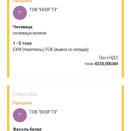
Продажа
ТОВ "ЕКОР ТЗ"
Т"
-
Чечевица
сочевиця зелена
1 - 5 тонн
EXW (перепись), FCA (вывоз со склада)
Грн с НДС
тонн
4320,00UAH
27 Июл 2026
Продажа
ТОВ "ЕКОР ТЗ"
Т"
-
Фасоль белая