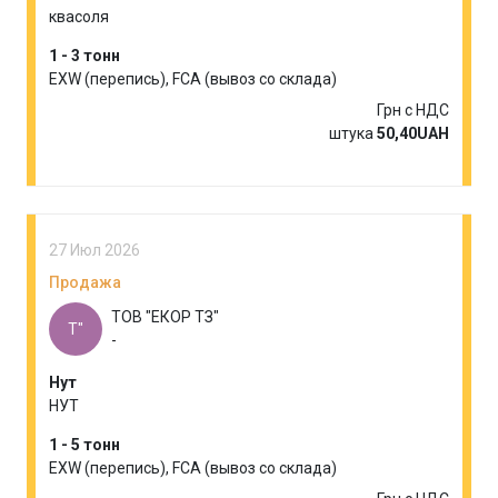
квасоля
1 - 3 тонн
EXW (перепись), FCA (вывоз со склада)
Грн с НДС
штука
50,40UAH
27 Июл 2026
Продажа
ТОВ "ЕКОР ТЗ"
Т"
-
Нут
НУТ
1 - 5 тонн
EXW (перепись), FCA (вывоз со склада)