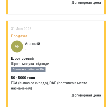
Договорная цена
31 Июл 2025
Продажа
Анатолій
АН
-
Шрот соевий
Шрот , макуха , відходи
Соняшник олійність 50+
50 - 5000 тонн
FCA (вывоз со склада), DAP (поставка в место
назначения)
Договорная цена