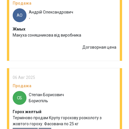
Продажа
Андрій Олександрович
АО
-
Жмых
Макуха соняшникова від виробника
Договорная цена
06 Авг 2025
Продажа
Степан Борисович
СБ
Бориспіль
Горох желтый
Терміново продам Крупу горохову розколоту з
жовтого гороху. Фасована по 25 кг