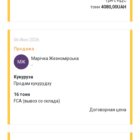
Грн с НДС
тонн
4080,00UAH
06 Июн 2026
Продажа
Марічка Жезномірська
МЖ
-
Кукуруза
Продам кукурудзу
16 тонн
FCA (вывоз со склада)
Договорная цена